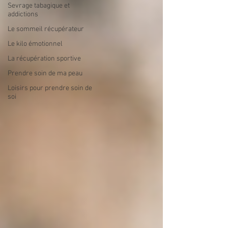
Sevrage tabagique et
addictions
Le sommeil récupérateur
Le kilo émotionnel
La récupération sportive
Prendre soin de ma peau
Loisirs pour prendre soin de
soi