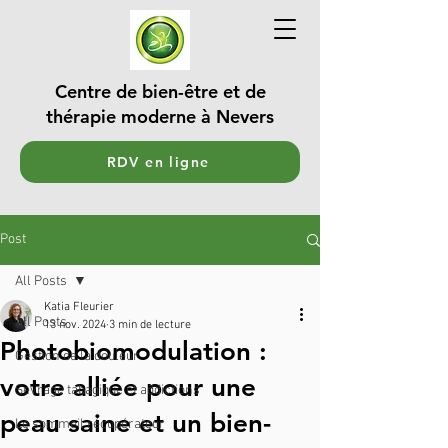
Centre de bien-être et de
thérapie moderne à Nevers
RDV en ligne
Post
All Posts
Katia Fleurier
All Posts
13 nov. 2024
3 min de lecture
Photobiomodulation :
Gestion de la douleur
votre alliée pour une
Sevrage tabagique et addictions
peau saine et un bien-
Le sommeil récupérateur