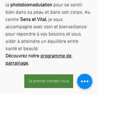
la 
photobiomodulation 
pour se sentir 
bien dans sa peau et dans son corps. Au 
centre 
Sens et Vital
, je vous 
accompagne avec soin et bienveillance 
pour répondre à vos besoins et vous 
aider à atteindre un équilibre entre 
santé et beauté.
Découvrez notre 
programme de 
parrainage
.
Je prends rendez-vous
photobiomodulation
acceleration cicatrisation
bonne humeur
esthetique
le soulagement de la douleur
l'amélioration de la circulation sanguine
repousse cheveux
la réduction du stress
l'amélioration de l'humeur
perte cheveux