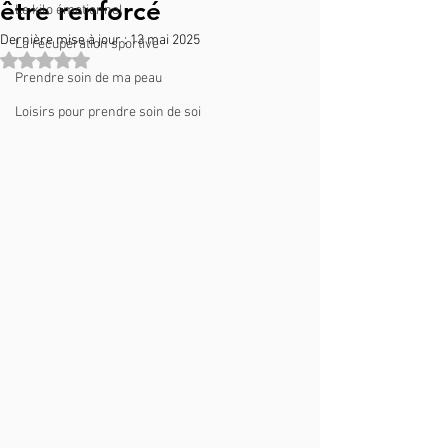
être renforcé
Le kilo émotionnel
Dernière mise à jour :
13 mai 2025
La récupération sportive
Noté NaN étoiles sur 5.
Prendre soin de ma peau
Loisirs pour prendre soin de soi