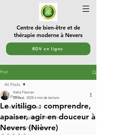
Centre de bien-être et de
thérapie moderne à Nevers
RDV en ligne
Post
All Posts
Katia Fleurier
All Posts
23 sept. 2025
4 min de lecture
Le vitiligo : comprendre,
Gestion de la douleur
apaiser, agir en douceur à
Sevrage tabagique et addictions
Nevers (Nièvre)
Le sommeil récupérateur