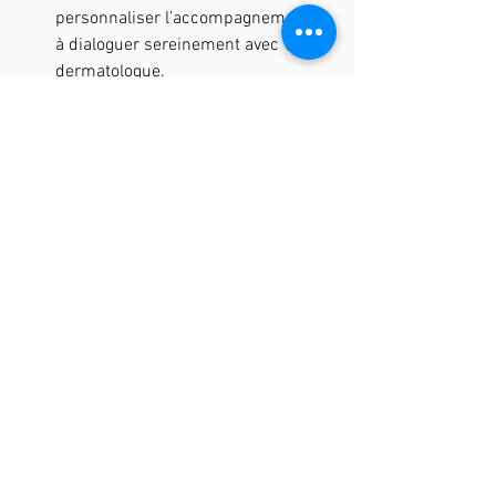
personnaliser l’accompagnement et 
à dialoguer sereinement avec votre 
dermatologue.
Si vous souhaitez un 
accompagnement 
personnalisé
 et bienveillant à Nevers 
pour mieux vivre avec le vitiligo, je vous 
accueille avec plaisir chez 
Sens & Vital
. 
Nous ferons le point sur votre histoire, 
vos besoins et — si vous avez un suivi 
médical — nous veillerons à la 
complémentarité
 des approches.
Je propose une séance découverte, 
c
ontactez-moi dès maintenant pour en 
discuter ensemble et pour tester. 
Retrouvez mes
 réalisations sur 
Instagram
.