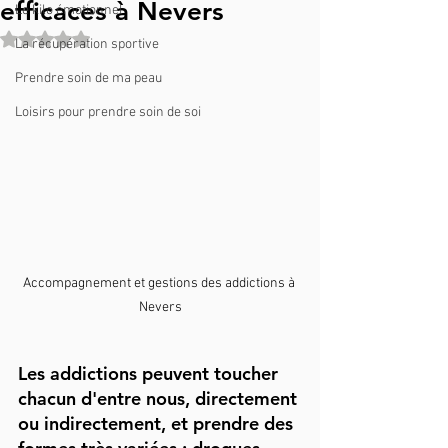
efficaces à Nevers
Le kilo émotionnel
Noté NaN étoiles sur 5.
La récupération sportive
Prendre soin de ma peau
Loisirs pour prendre soin de soi
Accompagnement et gestions des addictions à 
Nevers
Les addictions peuvent toucher 
chacun d'entre nous, directement 
ou indirectement, et prendre des 