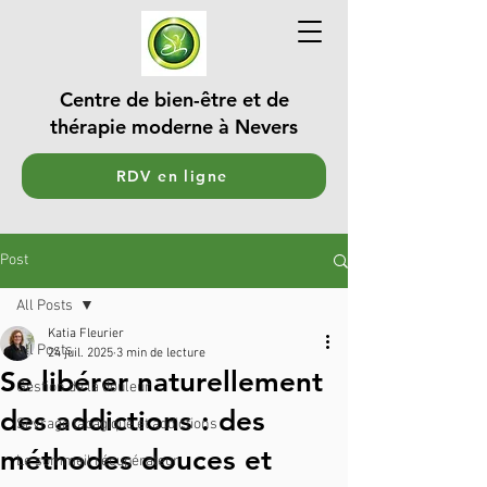
Centre de bien-être et de
thérapie moderne à Nevers
RDV en ligne
Post
All Posts
Katia Fleurier
All Posts
24 juil. 2025
3 min de lecture
Se libérer naturellement
Gestion de la douleur
des addictions : des
Sevrage tabagique et addictions
méthodes douces et
Le sommeil récupérateur