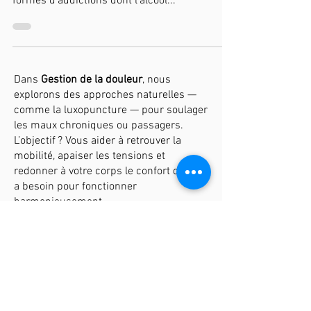
Dans le cadre de mon activité chez Sens et
Vital, j'ai souvent été confrontée à diverses
formes d'addictions dont l'alcool...
Dans
Gestion de la douleur
, nous
explorons des approches naturelles —
comme la luxopuncture — pour soulager
les maux chroniques ou passagers.
L’objectif ? Vous aider à retrouver la
mobilité, apaiser les tensions et
redonner à votre corps le confort dont il
a besoin pour fonctionner
harmonieusement.
Sous
Le sommeil récupérateur
, nos
articles vous guident vers un repos
réparateur — essentiel pour régénérer le
corps et l’esprit. Stress, insomnie,